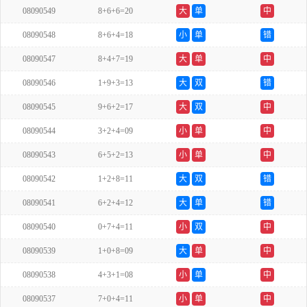
08090549
8+6+6=20
大
单
中
08090548
8+6+4=18
小
单
错
08090547
8+4+7=19
大
单
中
08090546
1+9+3=13
大
双
错
08090545
9+6+2=17
大
双
中
08090544
3+2+4=09
小
单
中
08090543
6+5+2=13
小
单
中
08090542
1+2+8=11
大
双
错
08090541
6+2+4=12
大
单
错
08090540
0+7+4=11
小
双
中
08090539
1+0+8=09
大
单
中
08090538
4+3+1=08
小
单
中
08090537
7+0+4=11
小
单
中