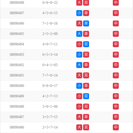
08090498
6+8+8=22
大
双
中
08090497
4+5+6=15
小
单
中
08090496
7+1+8=16
大
单
中
08090495
2+5+2=09
大
单
中
08090494
4+0+7=11
小
双
中
08090493
6+5+3=14
小
双
中
08090492
0+4+1=05
大
单
中
08090491
7+7+0=14
大
双
中
08090490
9+8+0=17
小
单
中
08090489
4+2+7=13
小
双
中
08090488
5+0+1=06
小
双
中
08090487
3+5+7=15
大
单
中
08090486
2+5+7=14
大
双
中