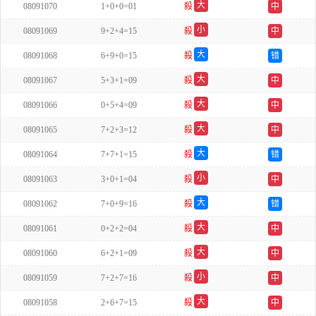
大
08091070
1+0+0=01
殺
中
单
小
08091069
9+2+4=15
殺
中
双
大
08091068
6+9+0=15
殺
错
单
大
08091067
5+3+1=09
殺
中
双
大
08091066
0+5+4=09
殺
中
单
大
08091065
7+2+3=12
殺
中
双
大
08091064
7+7+1=15
殺
错
单
小
08091063
3+0+1=04
殺
中
单
大
08091062
7+0+9=16
殺
错
双
大
08091061
0+2+2=04
殺
中
单
大
08091060
6+2+1=09
殺
中
单
小
08091059
7+2+7=16
殺
中
双
大
08091058
2+6+7=15
殺
中
双