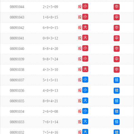
单
小
08091044
2+2+5=09
殺
中
双
小
08091043
1+6+8=15
殺
中
双
大
08091042
6+9+0=15
殺
中
双
大
08091041
0+9+3=12
殺
中
双
小
08091040
8+8+4=20
殺
中
双
小
08091039
9+8+7=24
殺
中
双
大
08091038
4+3+3=10
殺
中
双
小
08091037
5+1+5=11
殺
错
单
小
08091036
4+0+9=13
殺
错
单
大
08091035
8+9+4=21
殺
错
单
小
08091034
2+6+0=08
殺
错
双
大
08091033
7+6+1=14
殺
错
双
大
08091032
7+5+4=16
殺
错