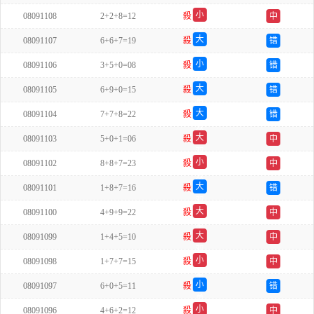
单
小
08091108
2+2+8=12
殺
中
单
大
08091107
6+6+7=19
殺
错
单
小
08091106
3+5+0=08
殺
错
双
大
08091105
6+9+0=15
殺
错
单
大
08091104
7+7+8=22
殺
错
双
大
08091103
5+0+1=06
殺
中
双
小
08091102
8+8+7=23
殺
中
双
大
08091101
1+8+7=16
殺
错
双
大
08091100
4+9+9=22
殺
中
单
大
08091099
1+4+5=10
殺
中
双
小
08091098
1+7+7=15
殺
中
单
小
08091097
6+0+5=11
殺
错
单
小
08091096
4+6+2=12
殺
中