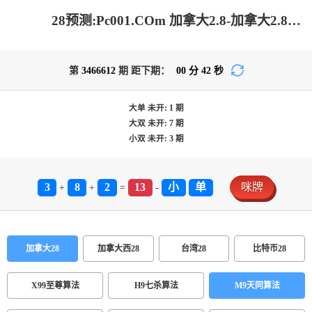
28预测:Pc001.COm 加拿大2.8-加拿大2.8走势咪牌预测|加拿大2.8结果分析|加拿大在线咪牌|加拿大2.8在线_极致火热优质的免费预测网站!
第
3466612
期 距下期：
00
分
42
秒
大单
未开:
1
期
大双
未开:
7
期
小双
未开:
3
期
3
8
2
13
小
单
咪牌
+
+
=
-
加拿大28
加拿大西28
台湾28
比特币28
X99至尊算法
H9七杀算法
M9天同算法