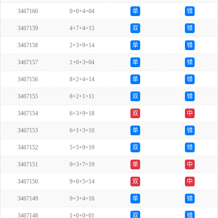
3467160
0+0+4=04
单
错
3467159
4+7+4=15
双
错
3467158
2+3+9=14
单
错
3467157
1+0+3=04
单
错
3467156
8+2+4=14
单
错
3467155
8+2+1=11
双
错
3467154
6+3+9=18
双
中
3467153
6+1+3=10
单
错
3467152
5+5+9=19
双
错
3467151
9+3+7=19
单
中
3467150
9+0+5=14
双
中
3467149
9+3+4=16
单
错
3467148
1+0+0=01
双
错