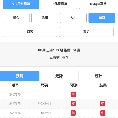
A12帝星算法
T9凤皇算法
T8Abyss算法
组合
杀组
大小
单双
双项
双组
100期 正确：49 期 错误：51 期
正确率：49%
预测
走势
统计
期号
号码
预测
结果
3467176
---
单
---
3467175
8+3+3=14
双
中
3467174
0+8+5=13
单
中