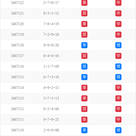
3467122
2+7+8=17
单
中
3467121
8+3+1=12
双
中
3467120
7+8+4=19
单
中
3467119
7+2+9=18
双
中
3467118
9+9+8=26
单
错
3467117
6+4+6=16
双
中
3467116
1+1+7=09
双
错
3467115
6+7+3=16
单
错
3467114
4+9+2=15
单
中
3467113
5+7+1=13
单
中
3467112
0+2+4=06
双
中
3467111
9+7+9=25
单
中
3467110
2+6+0=08
单
错