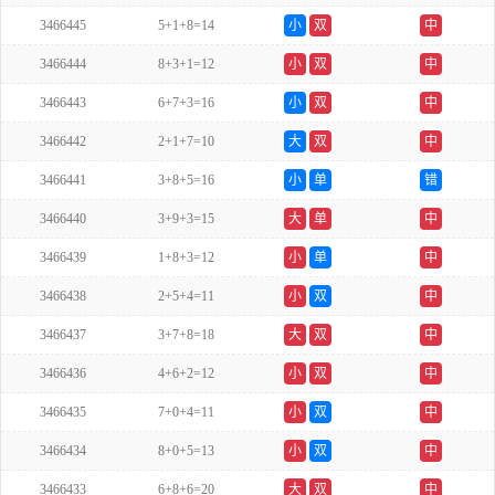
3466445
5+1+8=14
小
双
中
3466444
8+3+1=12
小
双
中
3466443
6+7+3=16
小
双
中
3466442
2+1+7=10
大
双
中
3466441
3+8+5=16
小
单
错
3466440
3+9+3=15
大
单
中
3466439
1+8+3=12
小
单
中
3466438
2+5+4=11
小
双
中
3466437
3+7+8=18
大
双
中
3466436
4+6+2=12
小
双
中
3466435
7+0+4=11
小
双
中
3466434
8+0+5=13
小
双
中
3466433
6+8+6=20
大
双
中