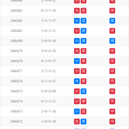
3466484
2+5+4=11
小
单
中
3466483
8+3+7=18
大
双
中
3466482
5+5+7=17
小
双
错
3466481
3+6+2=11
小
双
中
3466480
2+8+8=18
小
单
错
3466479
9+6+4=19
大
单
中
3466478
6+2+9=17
小
单
中
3466477
2+7+3=12
小
双
中
3466476
6+1+4=11
大
单
中
3466475
0+9+0=09
小
双
中
3466474
6+2+3=11
小
单
中
3466473
3+8+7=18
小
双
中
3466472
1+8+9=18
大
单
中