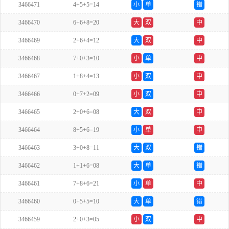
3466471
4+5+5=14
小
单
错
3466470
6+6+8=20
大
双
中
3466469
2+6+4=12
大
双
中
3466468
7+0+3=10
小
单
中
3466467
1+8+4=13
小
双
中
3466466
0+7+2=09
小
双
中
3466465
2+0+6=08
大
双
中
3466464
8+5+6=19
小
单
中
3466463
3+0+8=11
大
双
错
3466462
1+1+6=08
大
单
错
3466461
7+8+6=21
小
单
中
3466460
0+5+5=10
大
单
错
3466459
2+0+3=05
小
双
中