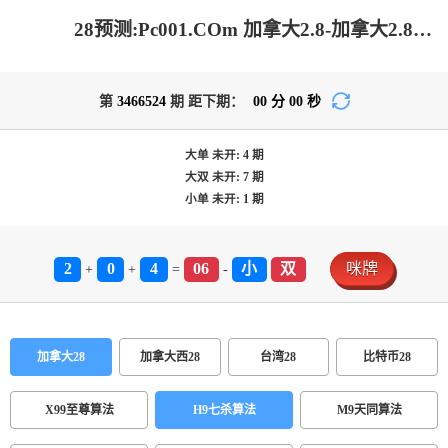
28预测:Pc001.COm 加拿大2.8-加拿大2.8走势咪牌预测|加拿大2.8结果分析|加拿大在线咪牌|加拿大2.8在线_极致火热优质的免费预测网站!
第
3466524
期 距下期：
00
分
00
秒
大单
未开:
4
期
大双
未开:
7
期
小单
未开:
1
期
2
0
4
06
小
双
咪牌
+
+
=
-
加拿大28
加拿大西28
台湾28
比特币28
X99至尊算法
H9七杀算法
M9天同算法