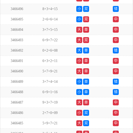
3466496
8+3+4=15
小
双
错
3466495
2+6+6=14
小
双
中
3466494
3+7+5=15
大
单
中
3466493
6+9+7=22
大
双
中
3466492
0+2+6=08
大
单
错
3466491
6+3+2=11
小
单
中
3466490
5+7+9=21
大
单
中
3466489
3+7+4=14
小
单
错
3466488
6+9+1=16
小
单
错
3466487
9+3+7=19
大
单
中
3466486
2+7+0=09
小
双
中
3466485
5+9+7=21
大
双
中