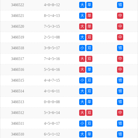
3466522
4+0+8=12
大
单
错
3466521
8+1+4=13
大
单
中
3466520
7+5+3=15
大
单
中
3466519
2+5+1=08
大
双
中
3466518
3+9+5=17
小
双
错
3466517
7+4+5=16
大
双
中
3466516
5+5+6=16
大
单
中
3466515
4+4+7=15
小
双
错
3466514
4+1+6=11
大
双
错
3466513
0+8+0=08
大
单
错
3466512
5+3+6=14
大
双
中
3466511
4+5+8=17
小
双
错
3466510
6+5+1=12
大
单
错