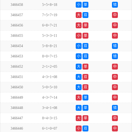
3466458
5+5+8=18
小
单
错
3466457
7+5+7=19
大
双
中
3466456
6+8+7=21
大
单
中
3466455
5+3+3=11
小
单
中
3466454
5+8+8=21
小
双
错
3466453
8+0+7=15
小
双
错
3466452
2+1+2=05
大
单
中
3466451
4+3+1=08
大
双
中
3466450
5+0+5=10
大
双
中
3466449
4+3+7=14
大
单
中
3466448
3+4+1=08
大
单
错
3466447
8+4+3=15
大
单
中
3466446
6+1+0=07
小
双
中