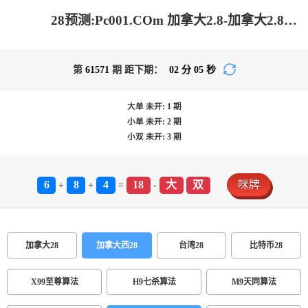
28预测:Pc001.COm 加拿大2.8-加拿大2.8走势咪牌预测|加拿大2.8结果分析|加拿大在线咪牌|加拿大2.8在线_极致火热优质的免费预测网站!
第
61571
期 距下期：
02
分
05
秒
大单
未开:
1
期
小单
未开:
2
期
小双
未开:
3
期
6
8
4
18
大
双
咪牌
+
+
=
-
加拿大28
加拿大西28
台湾28
比特币28
X99至尊算法
H9七杀算法
M9天同算法