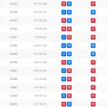
61505
9+7+3=19
大
双
中
61504
9+5+9=23
小
双
错
61503
6+7+9=22
大
单
中
61502
2+9+9=20
大
双
中
61501
7+6+9=22
小
双
中
61500
4+9+5=18
小
单
错
61499
9+7+8=24
小
单
错
61498
9+6+5=20
大
单
中
61497
8+6+4=18
小
双
中
61496
2+2+4=08
大
双
中
61495
0+5+6=11
小
单
中
61494
3+0+9=12
大
双
中
61493
5+7+9=21
大
双
中