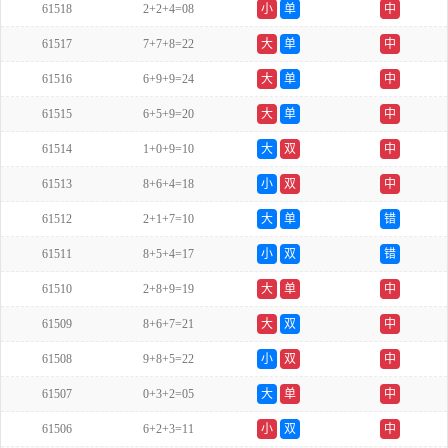
61518
2+2+4=08
小
单
中
61517
7+7+8=22
大
单
中
61516
6+9+9=24
大
单
中
61515
6+5+9=20
大
单
中
61514
1+0+9=10
大
双
中
61513
8+6+4=18
小
双
中
61512
2+1+7=10
大
单
错
61511
8+5+4=17
小
双
错
61510
2+8+9=19
大
单
中
61509
8+6+7=21
大
双
中
61508
9+8+5=22
小
双
中
61507
0+3+2=05
大
单
中
61506
6+2+3=11
小
双
中