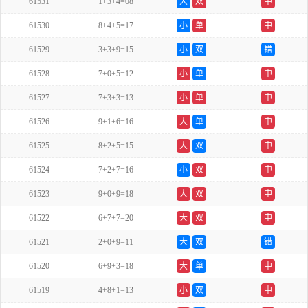
61531
1+3+4=08
大
双
中
61530
8+4+5=17
小
单
中
61529
3+3+9=15
小
双
错
61528
7+0+5=12
小
单
中
61527
7+3+3=13
小
单
中
61526
9+1+6=16
大
单
中
61525
8+2+5=15
大
双
中
61524
7+2+7=16
小
双
中
61523
9+0+9=18
大
双
中
61522
6+7+7=20
大
双
中
61521
2+0+9=11
大
双
错
61520
6+9+3=18
大
单
中
61519
4+8+1=13
小
双
中