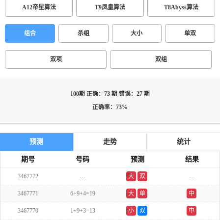
A12帝星算法
T9凤皇算法
T8Abyss算法
组合
杀组
大小
单双
双项
双组
100期 正确：73 期 错误：27 期
正确率：73%
预测
走势
统计
期号
号码
预测
结果
3467772
---
大
双
---
3467771
6+9+4=19
大
单
中
3467770
1+9+3=13
小
双
中