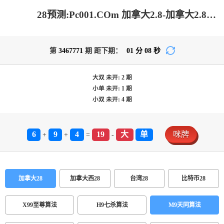
28预测:Pc001.COm 加拿大2.8-加拿大2.8走势咪牌预测|加拿大2.8结果分析|加拿大在线咪牌|加拿大2.8在线_极致火热优质的免费预测网站!
第
3467771
期 距下期：
01
分
08
秒
大双
未开:
2
期
小单
未开:
1
期
小双
未开:
4
期
6
9
4
19
大
单
咪牌
+
+
=
-
加拿大28
加拿大西28
台湾28
比特币28
X99至尊算法
H9七杀算法
M9天同算法