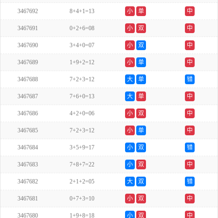
3467692
8+4+1=13
小
单
中
3467691
0+2+6=08
小
双
中
3467690
3+4+0=07
小
双
中
3467689
1+9+2=12
小
单
中
3467688
7+2+3=12
大
单
错
3467687
7+6+0=13
大
单
中
3467686
4+2+0=06
小
双
中
3467685
7+2+3=12
小
单
中
3467684
3+5+9=17
小
双
错
3467683
7+8+7=22
小
双
中
3467682
2+1+2=05
大
双
错
3467681
0+7+3=10
小
双
中
3467680
1+9+8=18
小
双
中