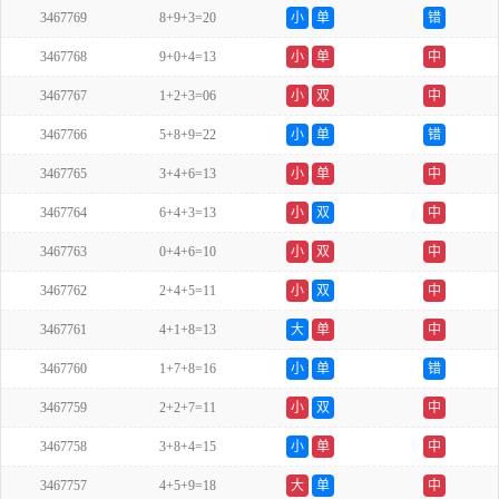
3467769
8+9+3=20
小
单
错
3467768
9+0+4=13
小
单
中
3467767
1+2+3=06
小
双
中
3467766
5+8+9=22
小
单
错
3467765
3+4+6=13
小
单
中
3467764
6+4+3=13
小
双
中
3467763
0+4+6=10
小
双
中
3467762
2+4+5=11
小
双
中
3467761
4+1+8=13
大
单
中
3467760
1+7+8=16
小
单
错
3467759
2+2+7=11
小
双
中
3467758
3+8+4=15
小
单
中
3467757
4+5+9=18
大
单
中