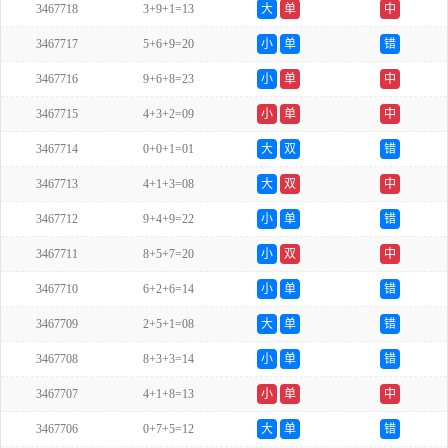
3467718
3+9+1=13
大
单
中
3467717
5+6+9=20
小
单
错
3467716
9+6+8=23
小
单
中
3467715
4+3+2=09
小
单
中
3467714
0+0+1=01
大
双
错
3467713
4+1+3=08
大
双
中
3467712
9+4+9=22
小
单
错
3467711
8+5+7=20
小
双
中
3467710
6+2+6=14
小
单
错
3467709
2+5+1=08
大
单
错
3467708
8+3+3=14
小
单
错
3467707
4+1+8=13
小
单
中
3467706
0+7+5=12
大
单
错